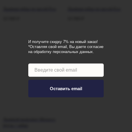
Льняная юбка по косой Eva
Льняная юбка по косой Eva
10 990
₽
10 990
₽
И получите скидку 7% на новый заказ!
*Оставляя свой email, Вы даете согласие
на обработку персональных данных.
Оставить email
Льняной комплект Monaco:
блуза + юбка