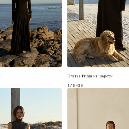
y
Платье Prima из шерсти
17 990
₽