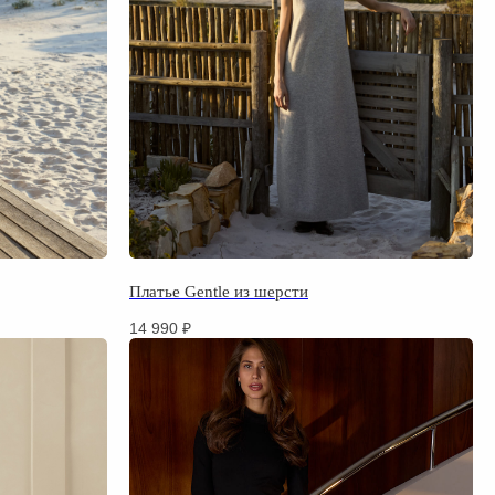
Платье Gentle из шерсти
14 990
₽