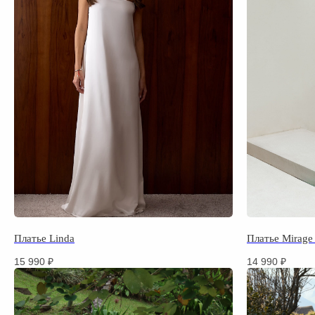
Платье Linda
Платье Mirage
15 990
₽
14 990
₽