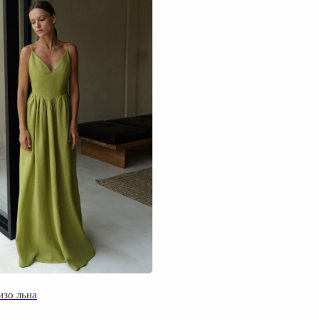
Покупателям
Уз
Доставка и оплата
Возврат и обмен
Наж
Частые вопросы
ко
да
Контакты
Документы
Публичная оферта
Политика конфиденциальности
Файлы Cookie
изо льна
Реквизиты
Te