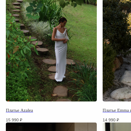
Платье Azalea
Платье Emma и
15 990
₽
14 990
₽