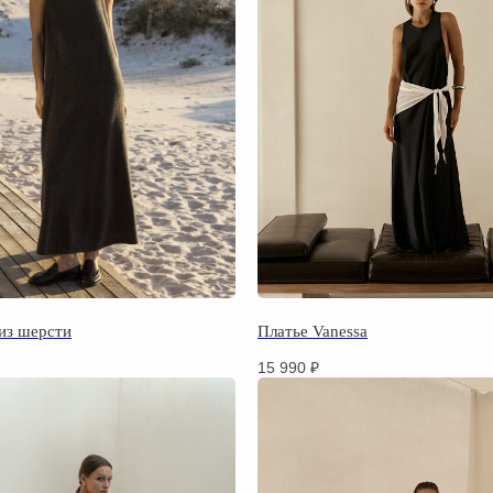
 из шерсти
Платье Vanessa
15 990
₽