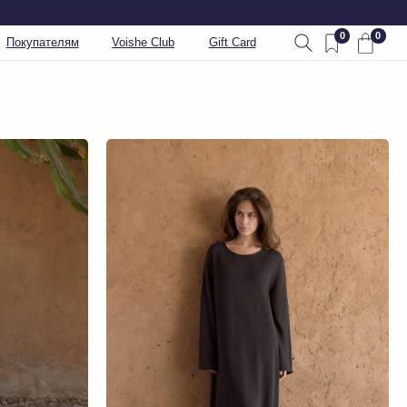
0
0
Voishe Club
Gift Card