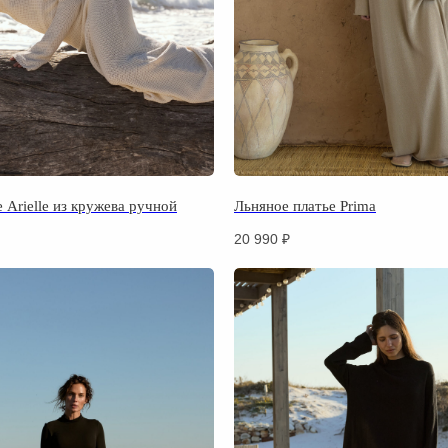
 Arielle из кружева ручной
Льняное платье Prima
20 990
₽