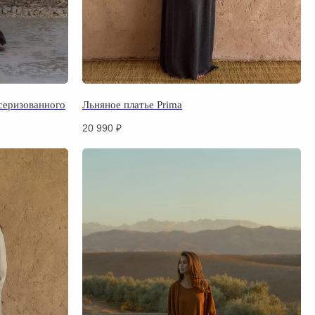
серизованного
Льняное платье Prima
20 990
₽