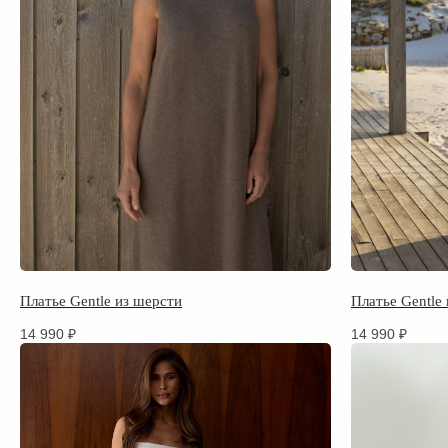
Платье Gentle из шерсти
Платье Gentle
14 990
₽
14 990
₽