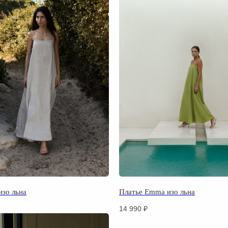
зо льна
Платье Emma изо льна
14 990
₽