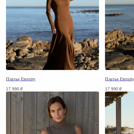
Платье Eternity
Платье Eternit
17 990
₽
17 990
₽