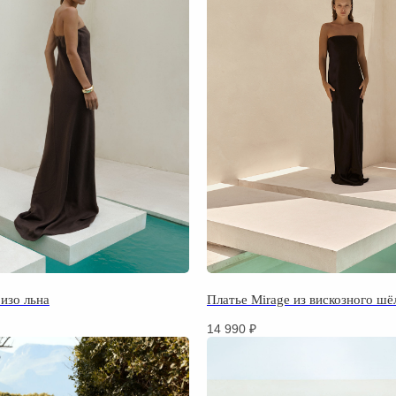
 изо льна
Платье Mirage из вискозного шё
14 990
₽