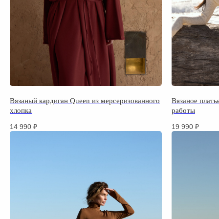
Вязаный кардиган Queen из мерсеризованного
Вязаное платье
хлопка
работы
14 990
₽
19 990
₽