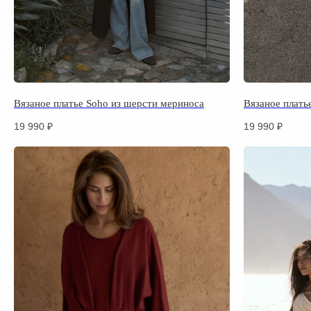
Вязаное платье Soho из шерсти мериноса
Вязаное плать
19 990
₽
19 990
₽