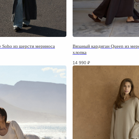
е Soho из шерсти мериноса
Вязаный кардиган Queen из мер
хлопка
14 990
₽