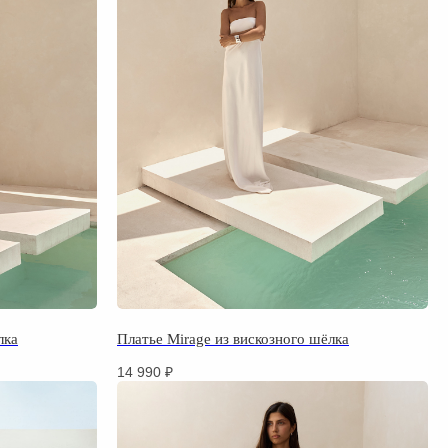
лка
Платье Mirage из вискозного шёлка
14 990
₽