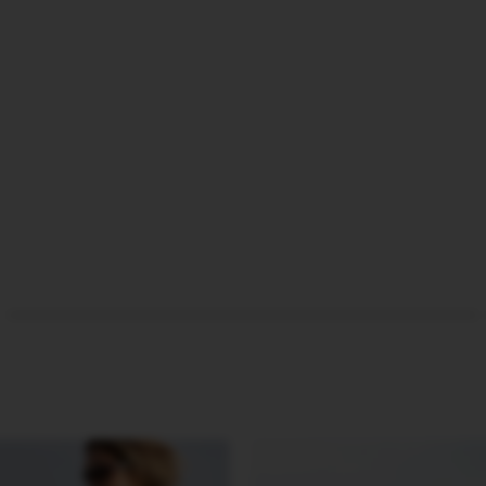
же к природ
к новинкам сезона