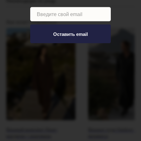
Рекомендации по уходу
Вам может понравиться
Оставить email
Вязаный комплект Dune:
Вязаное худи Outdoor из
кардиган + шаровары
мериноса