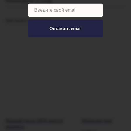
Рекомендации по уходу
Вам может понравиться
Оставить email
Вязаный топ из 100% шерсти
Шапка изо льна
мериноса