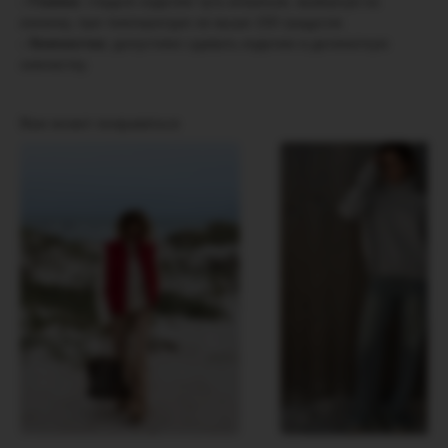
- Глажка:
гладьте изделие чуть влажным, вывернув на
изнанку, при температуре не выше 150 градусов.
- Химчистка:
допустимо сдавать изделие в деликатную
химчистку.
Вам может понравиться