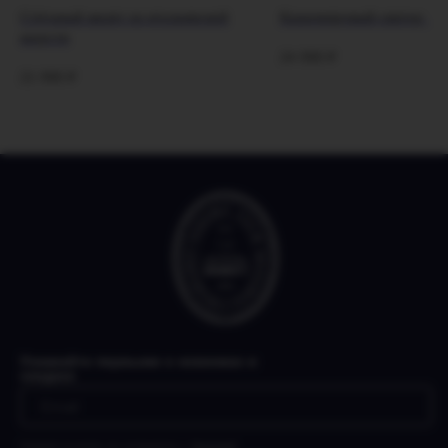
Стёганый жилет из итальянской
Кашемировый свитер Ro
шерсти
24 990
₽
21 990
₽
Узнавайте первыми о новинках и
скидках
Нажимая на кнопку, вы соглашаетесь с
Политикой