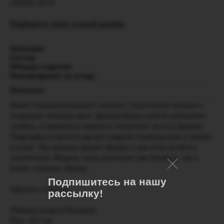
18990,00
₽
Подберите свой точный размер
Описание
Состав
Обмеры изделия
Рекомендации по уходу
Описание
Жакет полуприлегающего силуэта с воротником шалька и
плавными линиями кроя. Декоративные кокетки добавляют
глубину, а прорезные карманы сохраняют чистоту формы.
Подкладка из батиста делает изделие комфортным и лёгким
в носке. Лён красиво держит форму и при этом остаётся
пластичным. Модель легко дополняет как базовые, так и
более сложные образы.
Подпишитесь на нашу
Сделано в России.
рассылку!
Обмеры модели Валерии:
Рост: 167 см