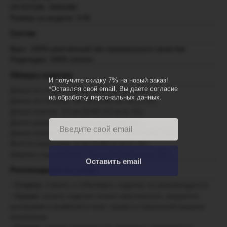
ОГ/ОТ/ОБ: 78/62/88
Размер на модели: S-M
Состав
Верх: 100% умягчённый лён премиального качества
Подкладка: 100% хлопок
Обмеры изделия
И получите скидку 7% на новый заказ!
*Оставляя свой email, Вы даете согласие
Длина по спинке: 66 см (S-M) 68 см (L-XL)
на обработку персональных данных.
Длина по полочке: 68 см (S-M) 69 см (L-XL)
Длина кокетки: 13 см (S-M) 13 см (L-XL)
Длина рукава: 52 см (S-M) 56 см (L-XL)
Длина плеча с кокеткой: 25 см (S-M) 26 см (L-XL)
Высота воротника: 6 см (S-M) 6 см (L-XL)
Ширина под проймой: 52 см (S-M) 56 см (L-XL)
Оставить email
Рекомендации по уходу
- Стирка:
стирать и отбеливать изделие не рекомендуется.
- Сушка:
сушить изделие можно вертикально, аккуратно
расправив и развесив в тени, сушка в стиральной машине
исключена.