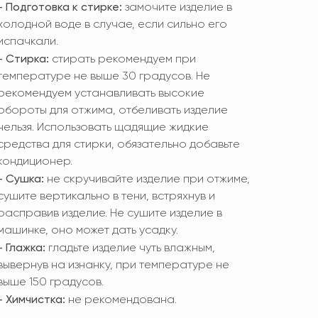
- Подготовка к стирке:
замочите изделие в
холодной воде в случае, если сильно его
испачкали.
- Стирка:
стирать рекомендуем при
температуре не выше 30 градусов. Не
рекомендуем устанавливать высокие
обороты для отжима, отбеливать изделие
нельзя. Использовать щадящие жидкие
средства для стирки, обязательно добавьте
кондиционер.
- Сушка:
не скручивайте изделие при отжиме,
сушите вертикально в тени, встряхнув и
расправив изделие. Не сушите изделие в
машинке, оно может дать усадку.
- Глажка:
гладьте изделие чуть влажным,
вывернув на изнанку, при температуре не
выше 150 градусов.
- Химчистка:
не рекомендована.