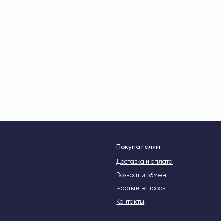
Покупателям
Уз
Доставка и оплата
Возврат и обмен
На
Частые вопросы
ко
да
Контакты
Документы
Публичная оферта
Политика конфиденциальности
Файлы Cookie
Реквизиты
Te