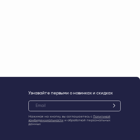
навайте первыми о новинках и скидках
жимая на кнопку, вы соглашаетесь с
Политикой
нфиденциальности
и обработкой персональных
нных
legram
WhatsApp
Вконтакте
Max