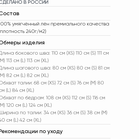
СДЕЛАНО В РОССИИ
Состав
100% умягчённый лён премиального качества
(плотность 240г/м2)
Обмеры изделия
Длина бокового шва: 110 см (XS) 110 см (S) 111 см
(M) 113 см (L) 113 см (XL)
Длина шагового шва: 80 см (XS) 80 см (S) 81 см
(M) 82 см (L) 82 см (XL)
Обхват талии: 68 см (XS) 72 см (S) 76 см (M) 80
см (L) 84 см (XL)
Обхват по бёдрам: 108 см (XS) 112 см (S) 116 см
(M) 120 см (L) 124 см (XL)
Ширина по талии: 34 см (XS) 36 см (S) 38 см (M)
40 см (L) 42 см (XL)
Рекомендации по уходу