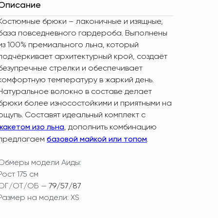
Описание
Костюмные брюки – лаконичные и изящные,
база повседневного гардероба. Выполнены
из 100% премиального льна, который
подчёркивает архитектурный крой, создаёт
безупречные стрелки и обеспечивает
комфортную температуру в жаркий день.
Натуральное волокно в составе делает
брюки более износостойкими и приятными на
ощупь. Составят идеальный комплект с
жакетом изо льна
, дополнить комбинацию
базовой майкой или топом
предлагаем
.
Обмеры модели Аиды:
Рост 175 см
ОГ/ОТ/ОБ —
79/57/87
Размер на модели: XS