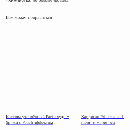
- Химчистка:
не рекомендована.
Вам может понравиться
Костюм утеплённый Paris: худи +
Кардиган Princess из 10
брюки с Peach эффектом
шерсти мериноса