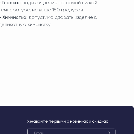
- Глажка:
гладьте изделие на самой низкой
температуре, не выше 150 градусов.
- Химчистка:
допустимо сдавать изделие в
деликатную химчистку.
навайте первыми о новинках и скидках
жимая на кнопку, вы соглашаетесь с
Политикой
нфиденциальности
и обработкой персональных
нных