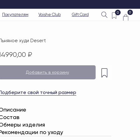
0
0
Voishe Club
Gift Card
Льняное худи Desert
14990,00
₽
Добавить в корзину
Подберите свой точный размер
Описание
Состав
Обмеры изделия
Рекомендации по уходу