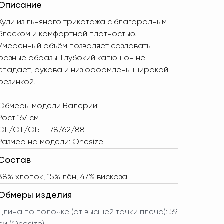
Описание
Худи из льняного трикотажа с благородным
блеском и комфортной плотностью.
Умеренный объём позволяет создавать
разные образы. Глубокий капюшон не
спадает, рукава и низ оформлены широкой
резинкой.
Обмеры модели Валерии:
Рост 167 см
ОГ/ОТ/ОБ — 78/62/88
Размер на модели: Onesize
Состав
38% хлопок, 15% лён, 47% вискоза
Обмеры изделия
Длина по полочке (от высшей точки плеча): 59