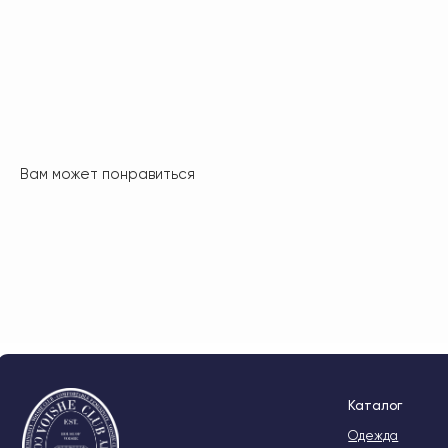
Вам может понравиться
Каталог
Одежда
Обувь
Аксессуары
Новинки
Voishe Club
О бренде
Lookbook