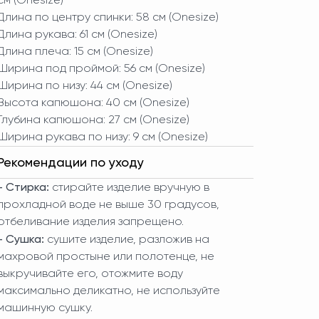
см (Onesize)
Длина по центру спинки: 58 см (Onesize)
Длина рукава: 61 см (Onesize)
Длина плеча: 15 см (Onesize)
Ширина под проймой: 56 см (Onesize)
Ширина по низу: 44 см (Onesize)
Высота капюшона: 40 см (Onesize)
Глубина капюшона: 27 см (Onesize)
Ширина рукава по низу: 9 см (Onesize)
Рекомендации по уходу
- Стирка:
стирайте изделие вручную в
прохладной воде не выше 30 градусов,
отбеливание изделия запрещено.
- Сушка:
сушите изделие, разложив на
махровой простыне или полотенце, не
выкручивайте его, отожмите воду
максимально деликатно, не используйте
машинную сушку.