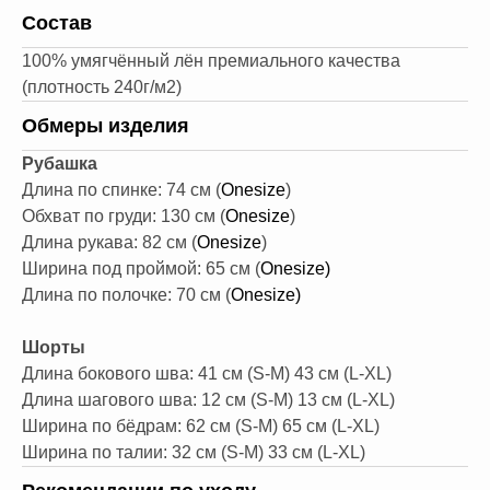
Состав
100% умягчённый лён премиального качества
(плотность 240г/м2)
Обмеры изделия
Рубашка
Длина по спинке: 74 см (
Onesize
)
Обхват по груди: 130 см (
Onesize
)
Длина рукава: 82 см (
Onesize
)
Ширина под проймой: 65 см (
Onesize)
Длина по полочке: 70 см (
Onesize)
Шорты
Длина бокового шва: 41 см (S-М) 43 см (L-XL)
Длина шагового шва: 12 см (S-М) 13 см (L-XL)
Ширина по бёдрам: 62 см (S-М) 65 см (L-XL)
Ширина по талии: 32 см (S-М) 33 см (L-XL)