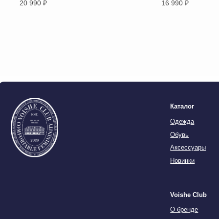
20 990
₽
16 990
₽
Новинки
Voishe Club
О бренде
Lookbook
© 2020-2026 VOISHE