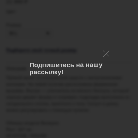
21 990
₽
Цвет
Размер
Подберите свой точный размер
Подпишитесь на нашу
Описание
рассылку!
Прямой жилет из итальянской шерсти с металлическими
кнопками. На левой полочке расположена фирменная
вышивка. Внутри — утеплитель из мягкого биопуха, который
хорошо держит форму и согревает, подкладка выполнена из
натурального хлопка, приятного к телу. Силуэт и длину
можно регулировать с помощью кулиски.
Обмеры модели Валерии:
Рост: 167 см
ОГ/ОТ/ОБ: 78/62/88