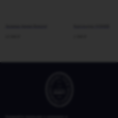
Льняные брюки Relaxed
Картхолдер VOISHE
13 990
₽
1 990
₽
Узнавайте первыми о новинках и