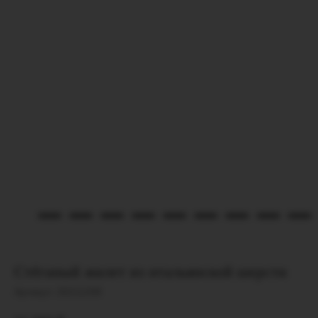
Стёганый жилет из итальянской шерсти
Артикул:
26211208