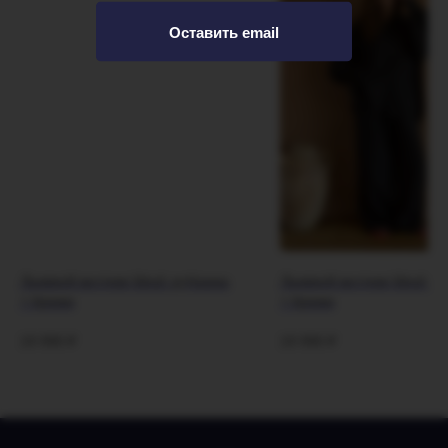
Оставить email
Льняной костюм Ideal: рубашка
Льняной костюм Ideal: р
+ брюки
+ брюки
19 990
₽
19 990
₽