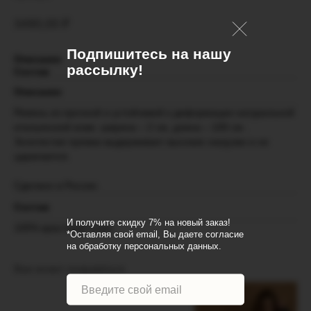
3490,00
₽
Подпишитесь на нашу
Описание
рассылку!
Состав
Описание
Ремень из прочной и устойчивой к деформации натуральной
итальянской кожи. ширина – 2 см, длина – 100 см .
Золотистая пряжка выдерживает высокие нагрузки и не
царапается.
Сделано в России.
Состав
И получите скидку 7% на новый заказ!
100% крастовая кожа
*Оставляя свой email, Вы даете согласие
на обработку персональных данных.
Вам может понравиться