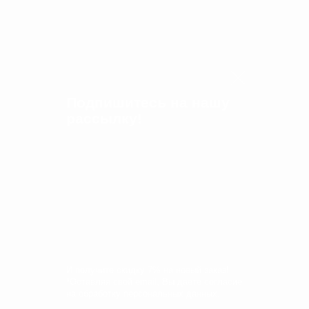
1 990
₽
Цвет
Размер
Подпишитесь на нашу
рассылку!
Описание
Состав
Описание
Маленький картхолдер — удобный аксессуар с четырьмя
слотами для карт и одним карманом, в который можно
положить сложенные банкноты или чеки. Сделан из мягкой
натуральной кожи.
СДЕЛАНО В РОССИИ
И получите скидку 7% на новый заказ!
*Оставляя свой email, Вы даете согласие
Состав
на обработку персональных данных.