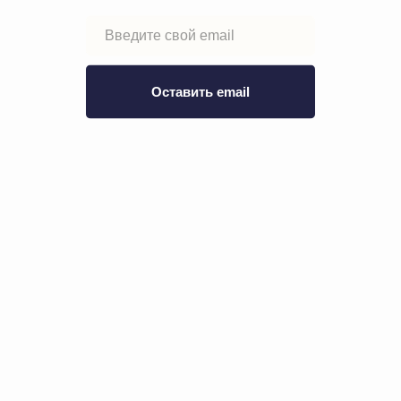
100% крастовая кожа
Вам может понравиться
Оставить email
Классический ремень из
Футболка базовая из пло
натуральной итальянской кожи
хлопка